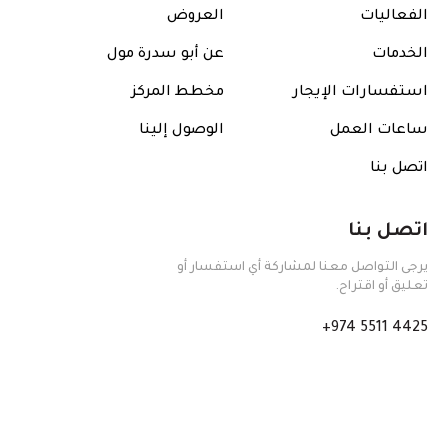
الفعاليات
العروض
الخدمات
عن أبو سدرة مول
استفسارات الإيجار
مخطط المركز
ساعات العمل
الوصول إلينا
اتصل بنا
اتصل بنا
يرجى التواصل معنا لمشاركة أي استفسار أو
تعليق أو اقتراح.
+974 5511 4425
info@abusidramall.com
تواصل معنا
@abusidramall