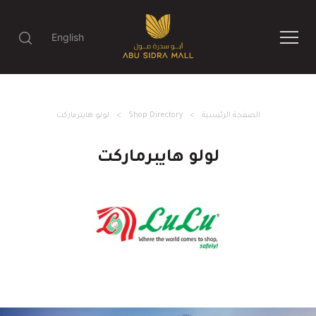
English
الصفحة الرئيسية
Shop Directory
لولو هايبرماركت
لولو هايبرماركت